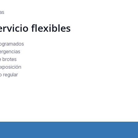
as
rvicio flexibles
rogramados
ergencias
e brotes
exposición
 regular