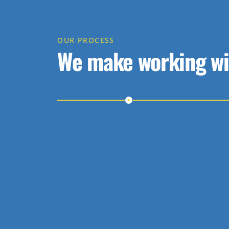
OUR PROCESS
We make working wit
Step 1
Get in Touch