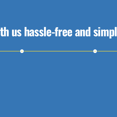
h us hassle-free and simpl
Step 2
Step 3
Schedule a Meeting
Receive a Proposal