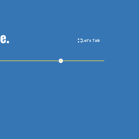
e.
Let's Talk
Step 4
Start Working With Us