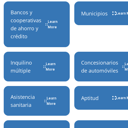
Bancos y
Municipios
Learn 
cooperativas
Learn
de ahorro y
More
crédito
Inquilino
Concesionarios
Learn
L
múltiple
More
de automóviles
M
Asistencia
Aptitud
Learn 
Learn
sanitaria
More